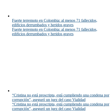
Fuerte terremoto en Colombia: al menos 71 fallecidos,
edificios derrumbados y heridos graves
Fuerte terremoto en Colombia: al menos 71 fallecidos,
edificios derrumbados y heridos graves
“Cristina no está proscripta, está cumpliendo una condena por
corrupción”, aseguró un juez del caso Vialidad
“Cristina no está proscripta, está cumpliendo una condena por
corrupción”, aseguró un juez del caso Vialidad