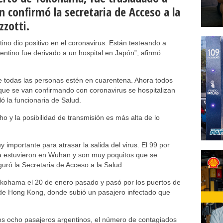
n confirmó la secretaria de Acceso a la
zzotti.
ino dio positivo en el coronavirus. Están testeando a
ntino fue derivado a un hospital en Japón”, afirmó
 todas las personas estén en cuarentena. Ahora todos
que se van confirmando con coronavirus se hospitalizan
ló la funcionaria de Salud.
ho y la posibilidad de transmisión es más alta de lo
 importante para atrasar la salida del virus. El 99 por
ría estuvieron en Wuhan y son muy poquitos que se
uró la Secretaria de Acceso a la Salud.
okohama el 20 de enero pasado y pasó por los puertos de
e Hong Kong, donde subió un pasajero infectado que
ros ocho pasajeros argentinos, el número de contagiados