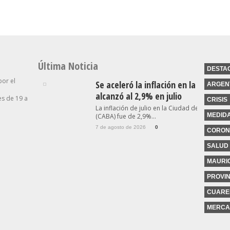
Última Noticia
DESTA
por el
Se aceleró la inflación en la Ciudad y
ARGEN
alcanzó al 2,9% en julio
s de 19 a
CRISIS
La inflación de julio en la Ciudad de Buenos A
MEDID
(CABA) fue de 2,9%...
7 de agosto de 2026
0
CORON
SALUD
MAURIC
PROVIN
CUARE
MERCA