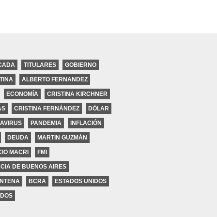
CADA
TITULARES
GOBIERNO
TINA
ALBERTO FERNANDEZ
ECONOMÍA
CRISTINA KIRCHNER
ires
AS
CRISTINA FERNÁNDEZ
DÓLAR
AVIRUS
PANDEMIA
INFLACIÓN
DEUDA
MARTIN GUZMÁN
IO MACRI
FMI
CIA DE BUENOS AIRES
NTENA
BCRA
ESTADOS UNIDOS
DOS