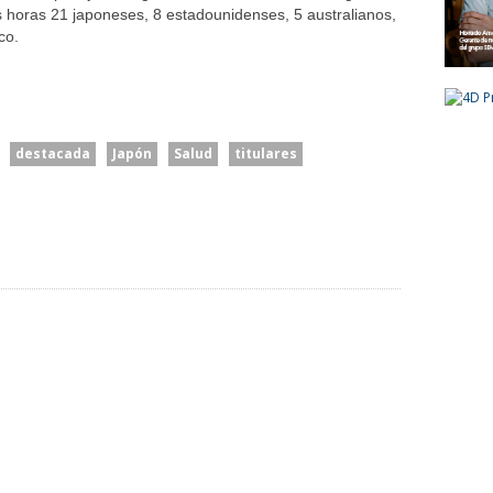
 horas 21 japoneses, 8 estadounidenses, 5 australianos,
co.
destacada
Japón
Salud
titulares
cía
El Senado Le Dio Media
ntra Los
Sanción A La Ley De
“Es Una Cuestión Entre
hablan
Propiedad Privada, Pero El
Privados”: El Presidente
ro No
Gobierno Tuvo Que
Del BCRA Descartó Una
s
Retirar Otro Capítulo
Intervención Para Asistir A
Clave
Morosos