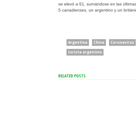
se elevó a 61, sumándose en las últimas
5 canadienses, un argentino y un británi
Argentina
China
Coronavirus
turista argentino
RELATED POSTS
San Cayetano: Gar
Cuerva Apuntó Co
Dirigentes Que “
Se Aceleró La Inflación En
De Los Pobres, Pe
La Ciudad Y Alcanzó Al
Están Cerca De Su
2,9% En Julio
Necesidades”