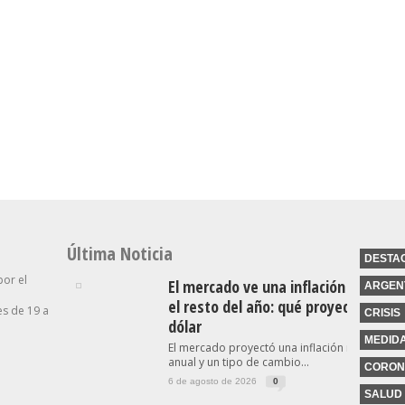
Senado: Sin
Caputo Defendió El
lizar”:
Extranjerización De
Rumbo Económico Y
ido De
Tierras, Se Debate El
Cargó Contra “los
bierno
Proyecto De Inviolabilidad
Tarados Que Hablan De La
De La Propiedad Privada
Industria”
Última Noticia
DESTA
por el
El mercado ve una inflación a la baj
ARGEN
el resto del año: qué proyecta para 
s de 19 a
CRISIS
dólar
MEDID
El mercado proyectó una inflación menor al 
anual y un tipo de cambio...
CORON
6 de agosto de 2026
0
SALUD