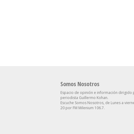
El Mercado Ve Una
“Intenta Desestabi
Inflación A La Baja Para El
Se Suma Otro Ped
Resto Del Año: Qué
Renuncia En El Go
Proyecta Para El Dólar
Contra Villarruel
Somos Nosotros
Espacio de opinión e información dirigido 
periodista Guillermo Kohan.
Escuche Somos Nosotros, de Lunes a vierne
20 por FM Milenium 106.7.