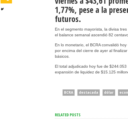
viernes a $43,61 prom
1,77%, pese a la prese
futuros.
En el segmento mayorista, la divisa tres
el balance semanal ascendió 82 centav
En lo monetario, el BCRA convalidó hoy 
por encima del cierre de ayer al finaliz
básicos.
El total adjudicado hoy fue de $244.053 
expansión de liquidez de $15.125 millon
BCRA
destacada
dólar
eco
RELATED POSTS