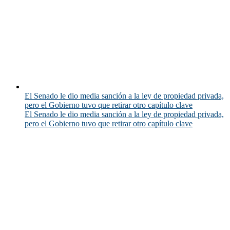
El Senado le dio media sanción a la ley de propiedad privada,
pero el Gobierno tuvo que retirar otro capítulo clave
El Senado le dio media sanción a la ley de propiedad privada,
pero el Gobierno tuvo que retirar otro capítulo clave