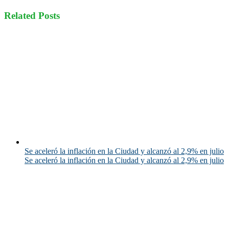
Related Posts
Se aceleró la inflación en la Ciudad y alcanzó al 2,9% en julio
Se aceleró la inflación en la Ciudad y alcanzó al 2,9% en julio