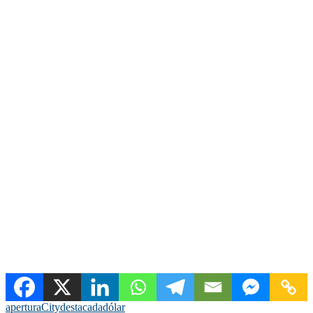
apertura
City
destacada
dólar