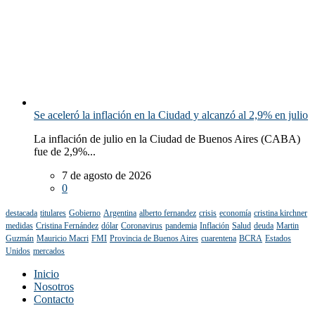
Se aceleró la inflación en la Ciudad y alcanzó al 2,9% en julio
La inflación de julio en la Ciudad de Buenos Aires (CABA)
fue de 2,9%...
7 de agosto de 2026
0
destacada
titulares
Gobierno
Argentina
alberto fernandez
crisis
economía
cristina kirchner
medidas
Cristina Fernández
dólar
Coronavirus
pandemia
Inflación
Salud
deuda
Martin
Guzmán
Mauricio Macri
FMI
Provincia de Buenos Aires
cuarentena
BCRA
Estados
Unidos
mercados
Inicio
Nosotros
Contacto