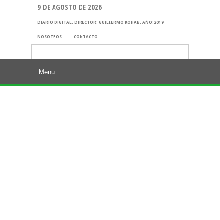
9 DE AGOSTO DE 2026
DIARIO DIGITAL. DIRECTOR: GUILLERMO KOHAN. AÑO:2019
NOSOTROS
CONTACTO
Buscar: