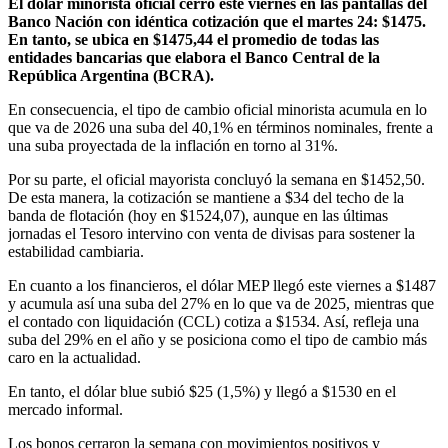
El dólar minorista oficial cerró este viernes en las pantallas del
Banco Nación con idéntica cotización que el martes 24: $1475.
En tanto, se ubica en $1475,44 el promedio de todas las
entidades bancarias que elabora el Banco Central de la
República Argentina (BCRA).
En consecuencia, el tipo de cambio oficial minorista acumula en lo
que va de 2026 una suba del 40,1% en términos nominales, frente a
una suba proyectada de la inflación en torno al 31%.
Por su parte, el oficial mayorista concluyó la semana en $1452,50.
De esta manera, la cotización se mantiene a $34 del techo de la
banda de flotación (hoy en $1524,07), aunque en las últimas
jornadas el Tesoro intervino con venta de divisas para sostener la
estabilidad cambiaria.
En cuanto a los financieros, el dólar MEP llegó este viernes a $1487
y acumula así una suba del 27% en lo que va de 2025, mientras que
el contado con liquidación (CCL) cotiza a $1534. Así, refleja una
suba del 29% en el año y se posiciona como el tipo de cambio más
caro en la actualidad.
En tanto, el dólar blue subió $25 (1,5%) y llegó a $1530 en el
mercado informal.
Los bonos cerraron la semana con movimientos positivos y