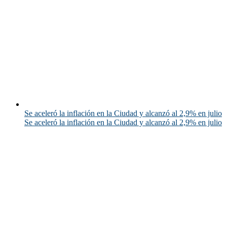
Se aceleró la inflación en la Ciudad y alcanzó al 2,9% en julio
Se aceleró la inflación en la Ciudad y alcanzó al 2,9% en julio