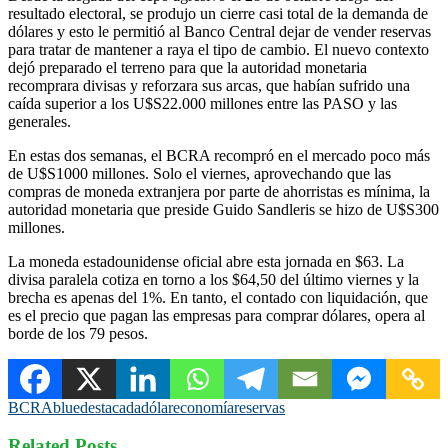
resultado electoral, se produjo un cierre casi total de la demanda de
dólares y esto le permitió al Banco Central dejar de vender reservas
para tratar de mantener a raya el tipo de cambio. El nuevo contexto
dejó preparado el terreno para que la autoridad monetaria
recomprara divisas y reforzara sus arcas, que habían sufrido una
caída superior a los U$S22.000 millones entre las PASO y las
generales.
En estas dos semanas, el BCRA recompró en el mercado poco más
de U$S1000 millones. Solo el viernes, aprovechando que las
compras de moneda extranjera por parte de ahorristas es mínima, la
autoridad monetaria que preside Guido Sandleris se hizo de U$S300
millones.
La moneda estadounidense oficial abre esta jornada en $63. La
divisa paralela cotiza en torno a los $64,50 del último viernes y la
brecha es apenas del 1%. En tanto, el contado con liquidación, que
es el precio que pagan las empresas para comprar dólares, opera al
borde de los 79 pesos.
BCRA
blue
destacada
dólar
economía
reservas
Related Posts