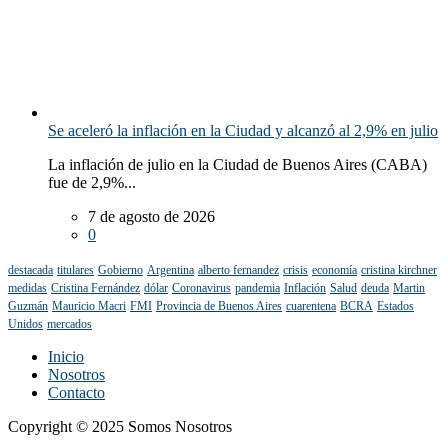
Se aceleró la inflación en la Ciudad y alcanzó al 2,9% en julio
La inflación de julio en la Ciudad de Buenos Aires (CABA)
fue de 2,9%...
7 de agosto de 2026
0
destacada
titulares
Gobierno
Argentina
alberto fernandez
crisis
economía
cristina kirchner
medidas
Cristina Fernández
dólar
Coronavirus
pandemia
Inflación
Salud
deuda
Martin
Guzmán
Mauricio Macri
FMI
Provincia de Buenos Aires
cuarentena
BCRA
Estados
Unidos
mercados
Inicio
Nosotros
Contacto
Copyright © 2025 Somos Nosotros