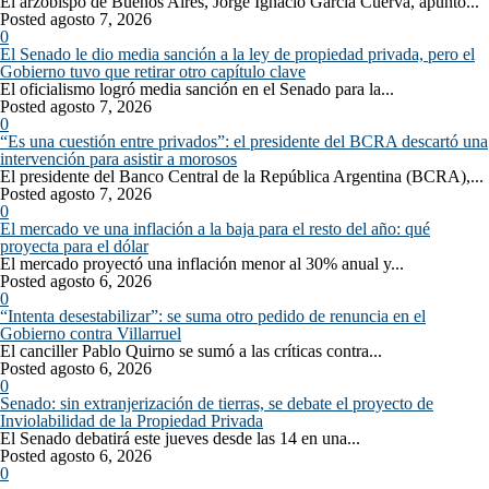
El arzobispo de Buenos Aires, Jorge Ignacio García Cuerva, apuntó...
Posted agosto 7, 2026
0
El Senado le dio media sanción a la ley de propiedad privada, pero el
Gobierno tuvo que retirar otro capítulo clave
El oficialismo logró media sanción en el Senado para la...
Posted agosto 7, 2026
0
“Es una cuestión entre privados”: el presidente del BCRA descartó una
intervención para asistir a morosos
El presidente del Banco Central de la República Argentina (BCRA),...
Posted agosto 7, 2026
0
El mercado ve una inflación a la baja para el resto del año: qué
proyecta para el dólar
El mercado proyectó una inflación menor al 30% anual y...
Posted agosto 6, 2026
0
“Intenta desestabilizar”: se suma otro pedido de renuncia en el
Gobierno contra Villarruel
El canciller Pablo Quirno se sumó a las críticas contra...
Posted agosto 6, 2026
0
Senado: sin extranjerización de tierras, se debate el proyecto de
Inviolabilidad de la Propiedad Privada
El Senado debatirá este jueves desde las 14 en una...
Posted agosto 6, 2026
0