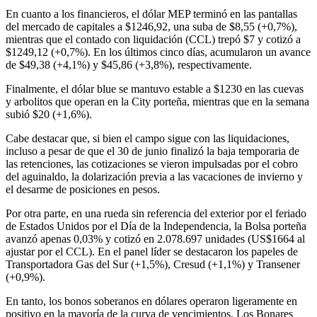
En cuanto a los financieros, el dólar MEP terminó en las pantallas
del mercado de capitales a $1246,92, una suba de $8,55 (+0,7%),
mientras que el contado con liquidación (CCL) trepó $7 y cotizó a
$1249,12 (+0,7%). En los últimos cinco días, acumularon un avance
de $49,38 (+4,1%) y $45,86 (+3,8%), respectivamente.
Finalmente, el dólar blue se mantuvo estable a $1230 en las cuevas
y arbolitos que operan en la City porteña, mientras que en la semana
subió $20 (+1,6%).
Cabe destacar que, si bien el campo sigue con las liquidaciones,
incluso a pesar de que el 30 de junio finalizó la baja temporaria de
las retenciones, las cotizaciones se vieron impulsadas por el cobro
del aguinaldo, la dolarización previa a las vacaciones de invierno y
el desarme de posiciones en pesos.
Por otra parte, en una rueda sin referencia del exterior por el feriado
de Estados Unidos por el Día de la Independencia, la Bolsa porteña
avanzó apenas 0,03% y cotizó en 2.078.697 unidades (US$1664 al
ajustar por el CCL). En el panel líder se destacaron los papeles de
Transportadora Gas del Sur (+1,5%), Cresud (+1,1%) y Transener
(+0,9%).
En tanto, los bonos soberanos en dólares operaron ligeramente en
positivo en la mayoría de la curva de vencimientos. Los Bonares