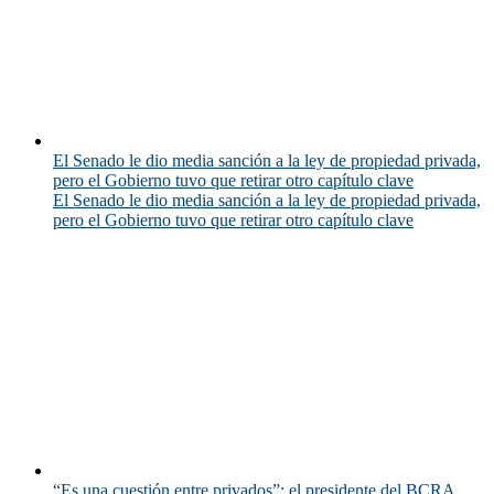
El Senado le dio media sanción a la ley de propiedad privada,
pero el Gobierno tuvo que retirar otro capítulo clave
El Senado le dio media sanción a la ley de propiedad privada,
pero el Gobierno tuvo que retirar otro capítulo clave
“Es una cuestión entre privados”: el presidente del BCRA