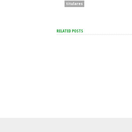
titulares
RELATED POSTS
San Cayet
Cuerva Ap
Dirigente
Se Aceleró La Inflación En
De Los Po
La Ciudad Y Alcanzó Al
Están Cerc
2,9% En Julio
Necesidad