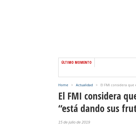
ÚLTIMO MOMENTO
Home
>
Actualidad
>
El FMI considera que 
El FMI considera qu
“está dando sus fru
15 de julio de 2019