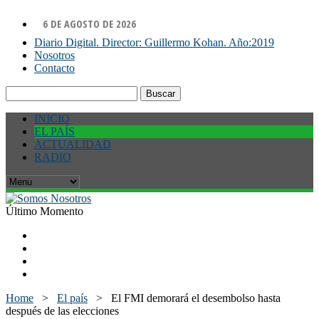
6 DE AGOSTO DE 2026
Diario Digital. Director: Guillermo Kohan. Año:2019
Nosotros
Contacto
Buscar:
INICIO
EL PAÍS
ACTUALIDAD
RADIO
Último Momento
Home
>
El país
>
El FMI demorará el desembolso hasta
después de las elecciones