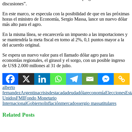
discusiones”.
En este marco, se especula con la posibilidad de que en las próximas
horas el ministro de Economía, Sergio Massa, lance un nuevo dólar
más alto para el agro.
En la misma línea, se encarecería un impuesto a las importaciones y
se mantendría la meta fiscal en torno al 2%, 0,1 puntos mayor a la
del acuerdo original.
Se espera un nuevo valor para el llamado dólar agro para las
economías regionales, el girasol y el sorgo, con un posible ingreso
de US$ 2.000 millones al 31 de julio.
alberto
fernandez
Argentina
crisis
destacada
deuda
dólar
economía
Elecciones
Est
Unidos
FMI
Fondo Monetario
Internacional
Gobierno
Inflación
mercados
sergio massa
titulares
Related Posts