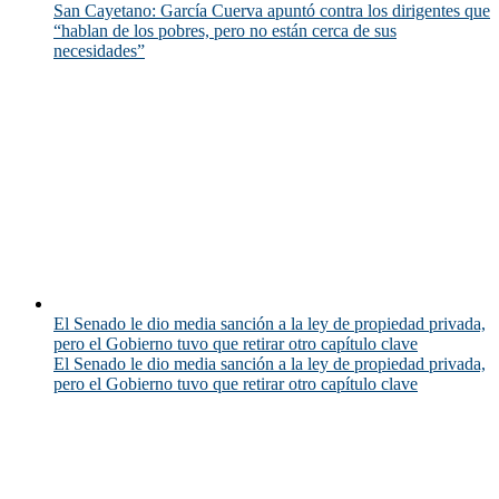
San Cayetano: García Cuerva apuntó contra los dirigentes que
“hablan de los pobres, pero no están cerca de sus
necesidades”
El Senado le dio media sanción a la ley de propiedad privada,
pero el Gobierno tuvo que retirar otro capítulo clave
El Senado le dio media sanción a la ley de propiedad privada,
pero el Gobierno tuvo que retirar otro capítulo clave