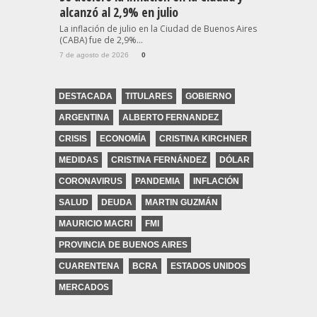
alcanzó al 2,9% en julio
La inflación de julio en la Ciudad de Buenos Aires
(CABA) fue de 2,9%...
7 de agosto de 2026
0
DESTACADA
TITULARES
GOBIERNO
ARGENTINA
ALBERTO FERNANDEZ
CRISIS
ECONOMÍA
CRISTINA KIRCHNER
MEDIDAS
CRISTINA FERNÁNDEZ
DÓLAR
CORONAVIRUS
PANDEMIA
INFLACIÓN
SALUD
DEUDA
MARTIN GUZMÁN
MAURICIO MACRI
FMI
PROVINCIA DE BUENOS AIRES
CUARENTENA
BCRA
ESTADOS UNIDOS
MERCADOS