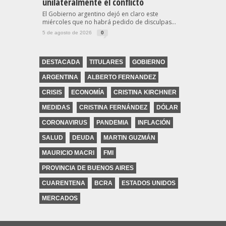
unilateralmente el conflicto
El Gobierno argentino dejó en claro este
miércoles que no habrá pedido de disculpas...
5 de agosto de 2026
0
DESTACADA
TITULARES
GOBIERNO
ARGENTINA
ALBERTO FERNANDEZ
CRISIS
ECONOMÍA
CRISTINA KIRCHNER
MEDIDAS
CRISTINA FERNÁNDEZ
DÓLAR
CORONAVIRUS
PANDEMIA
INFLACIÓN
SALUD
DEUDA
MARTIN GUZMÁN
MAURICIO MACRI
FMI
PROVINCIA DE BUENOS AIRES
CUARENTENA
BCRA
ESTADOS UNIDOS
MERCADOS