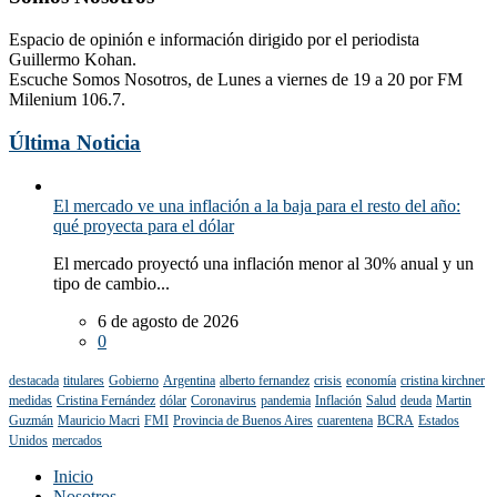
Espacio de opinión e información dirigido por el periodista
Guillermo Kohan.
Escuche Somos Nosotros, de Lunes a viernes de 19 a 20 por FM
Milenium 106.7.
Última Noticia
El mercado ve una inflación a la baja para el resto del año:
qué proyecta para el dólar
El mercado proyectó una inflación menor al 30% anual y un
tipo de cambio...
6 de agosto de 2026
0
destacada
titulares
Gobierno
Argentina
alberto fernandez
crisis
economía
cristina kirchner
medidas
Cristina Fernández
dólar
Coronavirus
pandemia
Inflación
Salud
deuda
Martin
Guzmán
Mauricio Macri
FMI
Provincia de Buenos Aires
cuarentena
BCRA
Estados
Unidos
mercados
Inicio
Nosotros