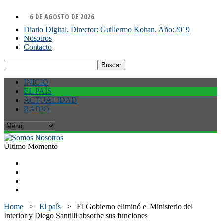
6 DE AGOSTO DE 2026
Diario Digital. Director: Guillermo Kohan. Año:2019
Nosotros
Contacto
Buscar:
INICIO
EL PAÍS
ACTUALIDAD
RADIO
Último Momento
Home
>
El país
>
El Gobierno eliminó el Ministerio del
Interior y Diego Santilli absorbe sus funciones