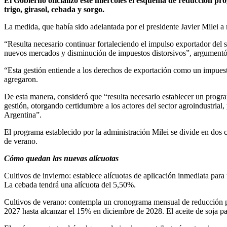
El Gobierno oficializó este miércoles el esquema de reducción pr
trigo, girasol, cebada y sorgo.
La medida, que había sido adelantada por el presidente Javier Milei a
“Resulta necesario continuar fortaleciendo el impulso exportador del s
nuevos mercados y disminución de impuestos distorsivos”, argumentó
“Esta gestión entiende a los derechos de exportación como un impuesto 
agregaron.
De esta manera, consideró que “resulta necesario establecer un progra
gestión, otorgando certidumbre a los actores del sector agroindustria
Argentina”.
El programa establecido por la administración Milei se divide en dos 
de verano.
Cómo quedan las nuevas alícuotas
Cultivos de invierno: establece alícuotas de aplicación inmediata para
La cebada tendrá una alícuota del 5,50%.
Cultivos de verano: contempla un cronograma mensual de reducción par
2027 hasta alcanzar el 15% en diciembre de 2028. El aceite de soja 