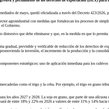
ogresiva y permanente de los derechos de exportación (DEX) para lo
 mediados de mayo, quedó oficializada a través del Decreto 423/2026, pu
ector agroindustrial con medidas que fortalezcan los procesos de simplif
 el Gobierno.
distorsivo que debe eliminarse y que, en la medida en que lo permita el
ma gradual, previsible y verificable de reducción de los derechos de e
l, promoviendo la inversión, el incremento de la producción y la consoli
componentes estratégicos: uno de aplicación inmediata para los cultivos
 mercaderías como el trigo y la ceba. Por ejemplo, el trigo en grano tri
a los años 2027 y 2028. La soja en grano, que parte de una alícuota d
pasará de entre 18% y 22% en 2026 a valores de entre 11% y 14% hacia 