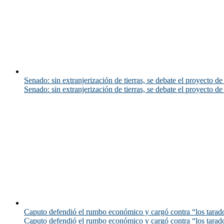
Senado: sin extranjerización de tierras, se debate el proyecto d
Senado: sin extranjerización de tierras, se debate el proyecto d
Caputo defendió el rumbo económico y cargó contra “los tarado
Caputo defendió el rumbo económico y cargó contra “los tarado