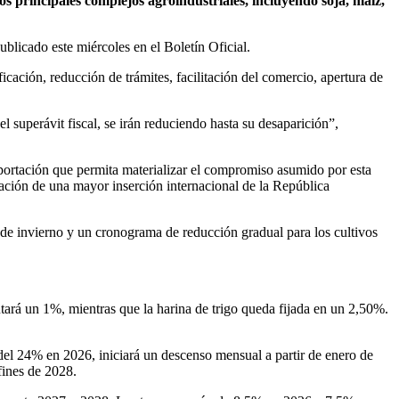
s principales complejos agroindustriales, incluyendo soja, maíz,
blicado este miércoles en el Boletín Oficial.
icación, reducción de trámites, facilitación del comercio, apertura de
 superávit fiscal, se irán reduciendo hasta su desaparición”,
xportación que permita materializar el compromiso asumido por esta
dación de una mayor inserción internacional de la República
 de invierno y un cronograma de reducción gradual para los cultivos
butará un 1%, mientras que la harina de trigo queda fijada en un 2,50%.
el 24% en 2026, iniciará un descenso mensual a partir de enero de
fines de 2028.