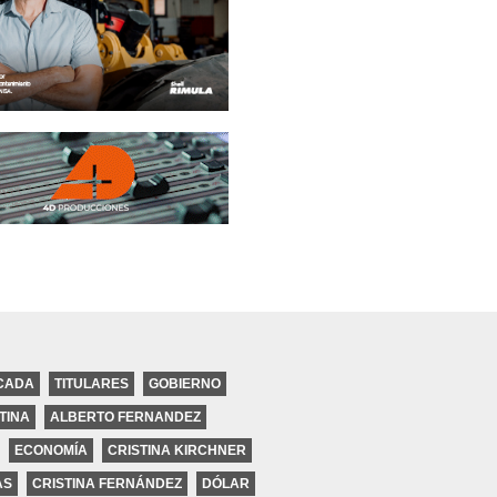
CADA
TITULARES
GOBIERNO
TINA
ALBERTO FERNANDEZ
ECONOMÍA
CRISTINA KIRCHNER
ires
AS
CRISTINA FERNÁNDEZ
DÓLAR