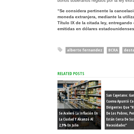
bonos soberanos regidos por la ley extra
“Se considera pertinente la cancela
moneda extranjera, mediante la utiliz
Título IX de la citada ley, entregand
emitidas en dólares estadounidenses
alberto fernandez
BCRA
dest
RELATED POSTS
San Cayetano: Gar
Cuerva Apuntó Co
Dirigentes Que “
Se Aceleró La Inflación En
De Los Pobres, Pe
La Ciudad Y Alcanzó Al
Están Cerca De Su
2,9% En Julio
Necesidades”