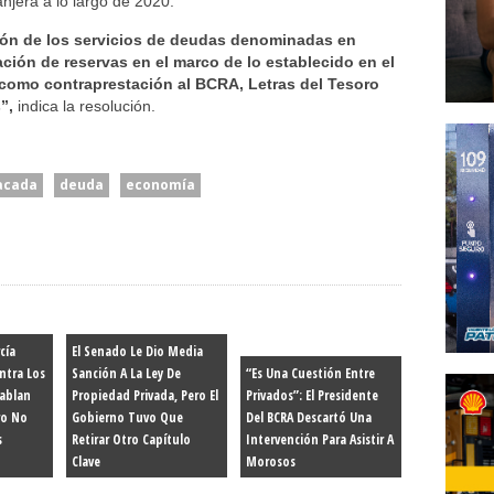
njera a lo largo de 2020.
ción de los servicios de deudas denominadas en
ación de reservas en el marco de lo establecido en el
o como contraprestación al BCRA, Letras del Tesoro
”,
indica la resolución.
acada
deuda
economía
cía
El Senado Le Dio Media
ntra Los
Sanción A La Ley De
“Es Una Cuestión Entre
hablan
Propiedad Privada, Pero El
Privados”: El Presidente
ro No
Gobierno Tuvo Que
Del BCRA Descartó Una
s
Retirar Otro Capítulo
Intervención Para Asistir A
Clave
Morosos