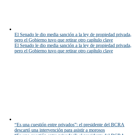
El Senado le dio media sanción a la ley de propiedad privada,
pero el Gobierno tuvo que retirar otro capítulo clave
El Senado le dio media sanción a la ley de propiedad privada,
pero el Gobierno tuvo que retirar otro capítulo clave
“Es una cuestión entre privados”: el presidente del BCRA
descartó una intervención para asistir a morosos