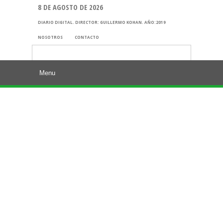
8 DE AGOSTO DE 2026
DIARIO DIGITAL. DIRECTOR: GUILLERMO KOHAN. AÑO:2019
NOSOTROS
CONTACTO
Buscar: