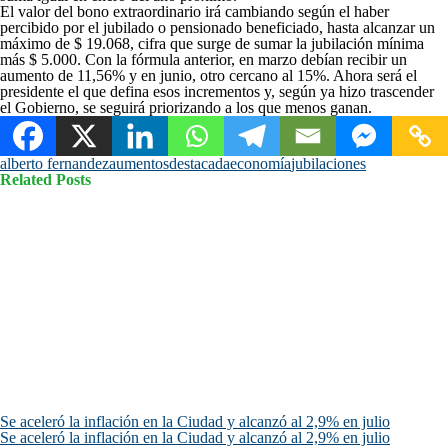
El valor del bono extraordinario irá cambiando según el haber
percibido por el jubilado o pensionado beneficiado, hasta alcanzar un
máximo de $ 19.068, cifra que surge de sumar la jubilación mínima
más $ 5.000. Con la fórmula anterior, en marzo debían recibir un
aumento de 11,56% y en junio, otro cercano al 15%. Ahora será el
presidente el que defina esos incrementos y, según ya hizo trascender
el Gobierno, se seguirá priorizando a los que menos ganan.
alberto fernandez
aumentos
destacada
economía
jubilaciones
Related Posts
Se aceleró la inflación en la Ciudad y alcanzó al 2,9% en julio
Se aceleró la inflación en la Ciudad y alcanzó al 2,9% en julio