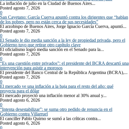
La inflación de julio en la Ciudad de Buenos Aires...
Posted agosto 7, 2026
0
San Cayetano: García Cuerva apuntó contra los dirigentes que “hablan
de los pobres, pero no están cerca de sus necesidades”
El arzobispo de Buenos Aires, Jorge Ignacio García Cuerva, apuntó...
Posted agosto 7, 2026
0
El Senado le dio media sanción a la ley de propiedad privada, pero el
Gobierno tuvo que retirar otro capítulo clave
El oficialismo logró media sanción en el Senado para la...
Posted agosto 7, 2026
0
“Es una cuestión entre privados”: el presidente del BCRA descartó una
intervención para asistir a morosos
El presidente del Banco Central de la República Argentina (BCRA),...
Posted agosto 7, 2026
0
El mercado ve una inflación a la baja para el resto del año: qué
proyecta para el dólar
El mercado proyectó una inflación menor al 30% anual y...
Posted agosto 6, 2026
0
“Intenta desestabilizar”: se suma otro pedido de renuncia en el
Gobierno contra Villarruel
El canciller Pablo Quirno se sumó a las críticas contra...
Posted agosto 6, 2026
0