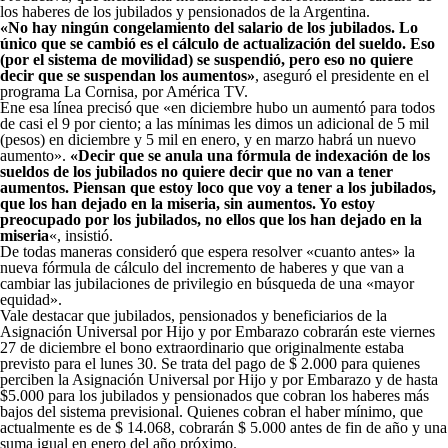
los haberes de los jubilados y pensionados de la Argentina.
«No hay ningún congelamiento del salario de los jubilados. Lo
único que se cambió es el cálculo de actualización del sueldo. Eso
(por el sistema de movilidad) se suspendió, pero eso no quiere
decir que se suspendan los aumentos»
, aseguró el presidente en el
programa La Cornisa, por América TV.
Ene esa línea precisó que «en diciembre hubo un aumentó para todos
de casi el 9 por ciento; a las mínimas les dimos un adicional de 5 mil
(pesos) en diciembre y 5 mil en enero, y en marzo habrá un nuevo
aumento».
«Decir que se anula una fórmula de indexación de los
sueldos de los jubilados no quiere decir que no van a tener
aumentos. Piensan que estoy loco que voy a tener a los jubilados,
que los han dejado en la miseria, sin aumentos. Yo estoy
preocupado por los jubilados, no ellos que los han dejado en la
miseria
«, insistió.
De todas maneras consideró que espera resolver «cuanto antes» la
nueva fórmula de cálculo del incremento de haberes y que van a
cambiar las jubilaciones de privilegio en búsqueda de una «mayor
equidad».
Vale destacar que jubilados, pensionados y beneficiarios de la
Asignación Universal por Hijo y por Embarazo cobrarán este viernes
27 de diciembre el bono extraordinario que originalmente estaba
previsto para el lunes 30. Se trata del pago de $ 2.000 para quienes
perciben la Asignación Universal por Hijo y por Embarazo y de hasta
$5.000 para los jubilados y pensionados que cobran los haberes más
bajos del sistema previsional. Quienes cobran el haber mínimo, que
actualmente es de $ 14.068, cobrarán $ 5.000 antes de fin de año y una
suma igual en enero del año próximo.