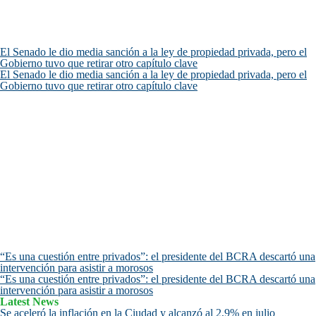
El Senado le dio media sanción a la ley de propiedad privada, pero el
Gobierno tuvo que retirar otro capítulo clave
El Senado le dio media sanción a la ley de propiedad privada, pero el
Gobierno tuvo que retirar otro capítulo clave
“Es una cuestión entre privados”: el presidente del BCRA descartó una
intervención para asistir a morosos
“Es una cuestión entre privados”: el presidente del BCRA descartó una
intervención para asistir a morosos
Latest News
Se aceleró la inflación en la Ciudad y alcanzó al 2,9% en julio