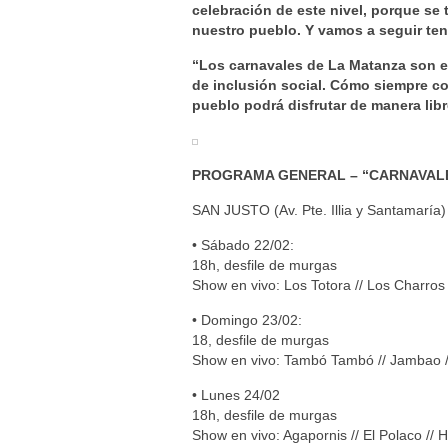
celebración de este nivel, porque se t
nuestro pueblo. Y vamos a seguir ten
“Los carnavales de La Matanza son el 
de inclusión social. Cómo siempre co
pueblo podrá disfrutar de manera libr
PROGRAMA GENERAL – “CARNAVALES
SAN JUSTO (Av. Pte. Illia y Santamaría)
• Sábado 22/02:
18h, desfile de murgas
Show en vivo: Los Totora // Los Charros
• Domingo 23/02:
18, desfile de murgas
Show en vivo: Tambó Tambó // Jambao /
• Lunes 24/02
18h, desfile de murgas
Show en vivo: Agapornis // El Polaco //