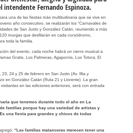
el intendente Fernando Espinoza.
ara una de las fiestas más multitudinaria que se vive en
 noveno año consecutivo, se realizarán los “Carnavales de
calidades de San Justo y González Catán, reuniendo a más
e 120 murgas que desfilarán en cada corsódromo,
a toda la familia.
ción del evento, cada noche habrá un cierre musical a
amas Gratis, Los Palmeras, Agapornis, Los Totora, El
 23, 24 y 25 de febrero en San Justo (Av. Illia y
rzo en González Catán (Ruta 21 y Llorente). La gran
e visitantes en las ediciones anteriores, será con entrada
inaria que tenemos durante todo el año en La
e familias porque hay una variedad de artistas y
s una fiesta para grandes y chicos de todas
 agregó:
“Las familias matanceras merecen tener una