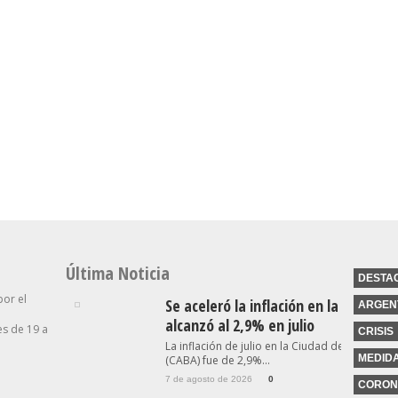
cía
El Senado Le Dio Media
ntra Los
Sanción A La Ley De
“Es Una Cuestión Entre
hablan
Propiedad Privada, Pero El
Privados”: El Presidente
ro No
Gobierno Tuvo Que
Del BCRA Descartó Una
s
Retirar Otro Capítulo
Intervención Para Asistir A
Clave
Morosos
Última Noticia
DESTA
por el
Se aceleró la inflación en la Ciudad y
ARGEN
alcanzó al 2,9% en julio
s de 19 a
CRISIS
La inflación de julio en la Ciudad de Buenos A
MEDID
(CABA) fue de 2,9%...
7 de agosto de 2026
0
CORON