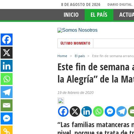
8 DE AGOSTO DE 2026
DIARIO DIGITAL
INICIO
EL PAÍS
ACTU
ÚLTIMO MOMENTO
Home
>
El país
>
Este fin de semana arranca
Este fin de semana 
la Alegría” de la M
19 de febrero de 2020
“Las familias matanceras 
nivel, porque se trata de t