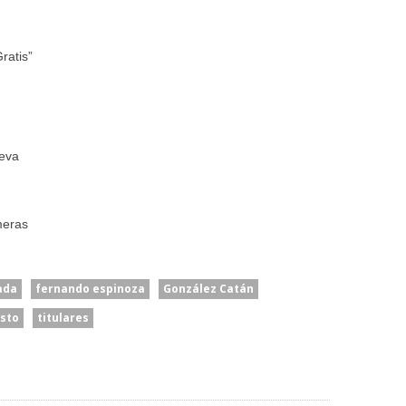
ratis”
)
ueva
meras
ada
fernando espinoza
González Catán
usto
titulares