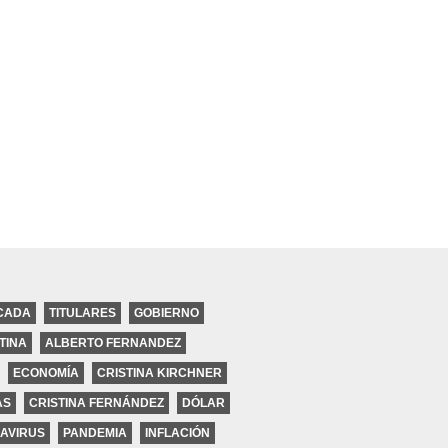
CADA
TITULARES
GOBIERNO
TINA
ALBERTO FERNANDEZ
ECONOMÍA
CRISTINA KIRCHNER
ires
AS
CRISTINA FERNÁNDEZ
DÓLAR
AVIRUS
PANDEMIA
INFLACIÓN