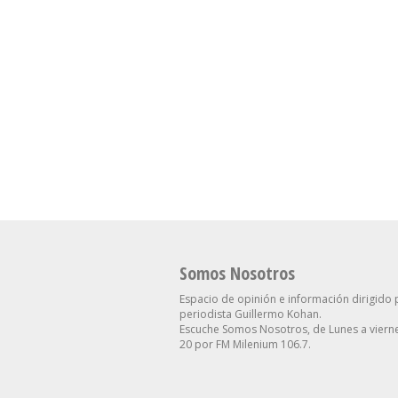
San Cayetano: Gar
Cuerva Apuntó Co
Dirigentes Que “
Se Aceleró La Inflación En
De Los Pobres, Pe
La Ciudad Y Alcanzó Al
Están Cerca De Su
2,9% En Julio
Necesidades”
Somos Nosotros
Espacio de opinión e información dirigido 
periodista Guillermo Kohan.
Escuche Somos Nosotros, de Lunes a vierne
20 por FM Milenium 106.7.