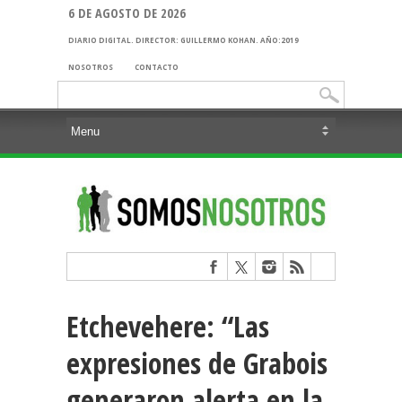
6 DE AGOSTO DE 2026
DIARIO DIGITAL. DIRECTOR: GUILLERMO KOHAN. AÑO:2019
NOSOTROS
CONTACTO
Buscar:
Etchevehere: “Las
expresiones de Grabois
generaron alerta en la