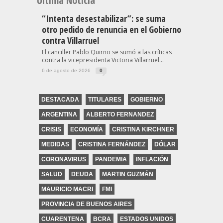
Última Noticia
“Intenta desestabilizar”: se suma
otro pedido de renuncia en el Gobierno
contra Villarruel
El canciller Pablo Quirno se sumó a las críticas
contra la vicepresidenta Victoria Villarruel...
6 de agosto de 2026
0
DESTACADA
TITULARES
GOBIERNO
ARGENTINA
ALBERTO FERNANDEZ
CRISIS
ECONOMÍA
CRISTINA KIRCHNER
MEDIDAS
CRISTINA FERNÁNDEZ
DÓLAR
CORONAVIRUS
PANDEMIA
INFLACIÓN
SALUD
DEUDA
MARTIN GUZMÁN
MAURICIO MACRI
FMI
PROVINCIA DE BUENOS AIRES
CUARENTENA
BCRA
ESTADOS UNIDOS