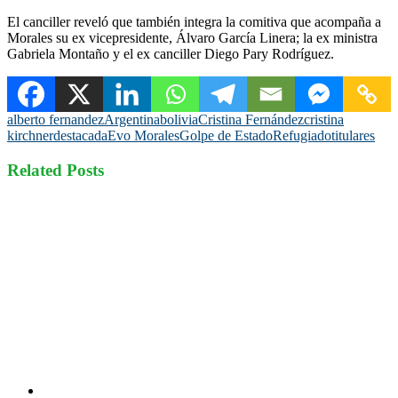
El canciller reveló que también integra la comitiva que acompaña a
Morales su ex vicepresidente, Álvaro García Linera; la ex ministra
Gabriela Montaño y el ex canciller Diego Pary Rodríguez.
alberto fernandez
Argentina
bolivia
Cristina Fernández
cristina
kirchner
destacada
Evo Morales
Golpe de Estado
Refugiado
titulares
Related Posts