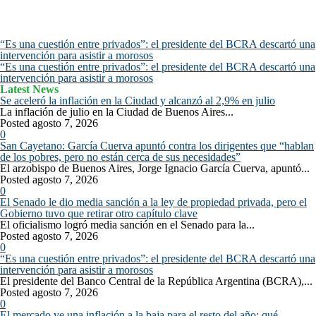
“Es una cuestión entre privados”: el presidente del BCRA descartó una
intervención para asistir a morosos
“Es una cuestión entre privados”: el presidente del BCRA descartó una
intervención para asistir a morosos
Latest News
Se aceleró la inflación en la Ciudad y alcanzó al 2,9% en julio
La inflación de julio en la Ciudad de Buenos Aires...
Posted agosto 7, 2026
0
San Cayetano: García Cuerva apuntó contra los dirigentes que “hablan
de los pobres, pero no están cerca de sus necesidades”
El arzobispo de Buenos Aires, Jorge Ignacio García Cuerva, apuntó...
Posted agosto 7, 2026
0
El Senado le dio media sanción a la ley de propiedad privada, pero el
Gobierno tuvo que retirar otro capítulo clave
El oficialismo logró media sanción en el Senado para la...
Posted agosto 7, 2026
0
“Es una cuestión entre privados”: el presidente del BCRA descartó una
intervención para asistir a morosos
El presidente del Banco Central de la República Argentina (BCRA),...
Posted agosto 7, 2026
0
El mercado ve una inflación a la baja para el resto del año: qué