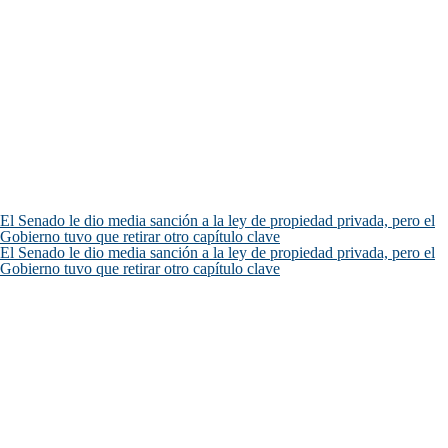
El Senado le dio media sanción a la ley de propiedad privada, pero el
Gobierno tuvo que retirar otro capítulo clave
El Senado le dio media sanción a la ley de propiedad privada, pero el
Gobierno tuvo que retirar otro capítulo clave