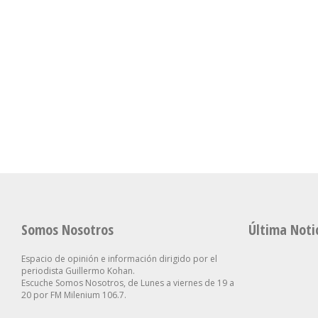
San Cayetano: García
El Senado Le
Cuerva Apuntó Contra Los
Sanción A La
Dirigentes Que “hablan
Propiedad Pri
Se Aceleró La Inflación En
De Los Pobres, Pero No
Gobierno Tu
La Ciudad Y Alcanzó Al
Están Cerca De Sus
Retirar Otro 
2,9% En Julio
Necesidades”
Clave
Somos Nosotros
Última Noti
Espacio de opinión e información dirigido por el
periodista Guillermo Kohan.
Escuche Somos Nosotros, de Lunes a viernes de 19 a
20 por FM Milenium 106.7.