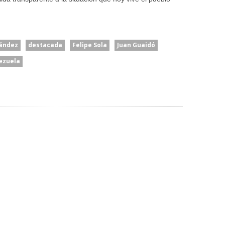
nández
destacada
Felipe Sola
Juan Guaidó
ezuela
to De
ncia
Brasil Retira A Su
ucional”:
El Papa León XIV Visitará
Embajador De La
sita Del
La Argentina Del 8 Al 11 De
Argentina: La Dura
Noviembre
Respuesta Del Gobierno