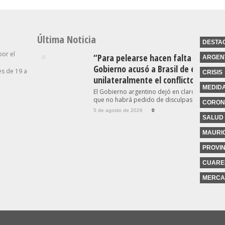
Última Noticia
DESTA
por el
“Para pelearse hacen falta dos”: el
ARGEN
Gobierno acusó a Brasil de escalar
s de 19 a
CRISIS
unilateralmente el conflicto
MEDID
El Gobierno argentino dejó en claro este miér
que no habrá pedido de disculpas...
CORON
5 de agosto de 2026
0
SALUD
MAURIC
PROVIN
CUARE
MERCA