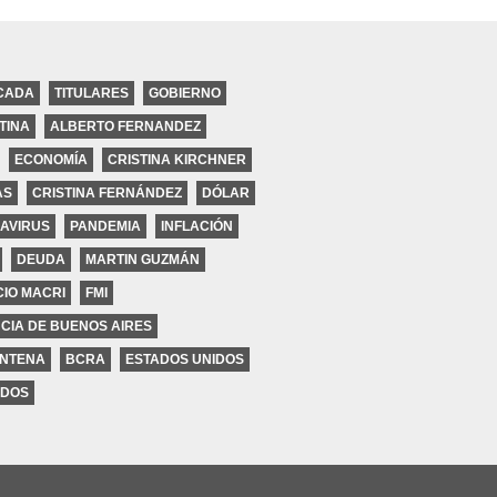
CADA
TITULARES
GOBIERNO
TINA
ALBERTO FERNANDEZ
ECONOMÍA
CRISTINA KIRCHNER
AS
CRISTINA FERNÁNDEZ
DÓLAR
coles
AVIRUS
PANDEMIA
INFLACIÓN
DEUDA
MARTIN GUZMÁN
IO MACRI
FMI
CIA DE BUENOS AIRES
NTENA
BCRA
ESTADOS UNIDOS
DOS