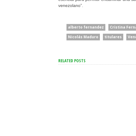
venezolano”.
alberto fernandez
Cristina Fer
Nicolás Maduro
titulares
Ven
RELATED POSTS
“Para Pelearse Hacen Falta
“Un Acontecimien
Dos”: El Gobierno Acusó A
Enorme Trascende
Brasil De Escalar
Espiritual E Instit
Unilateralmente El
Milei Celebró La Vi
Conflicto
Papa