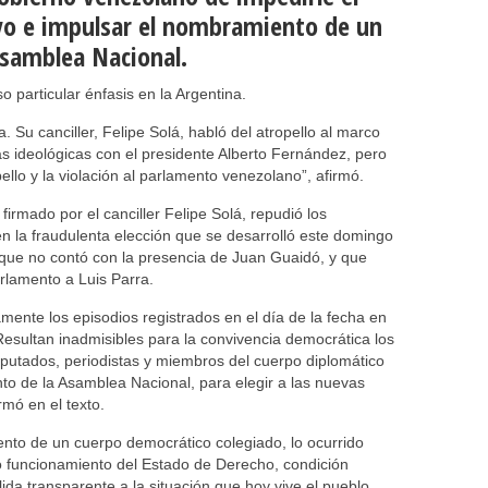
tivo e impulsar el nombramiento de un
Asamblea Nacional.
 particular énfasis en la Argentina.
. Su canciller, Felipe Solá, habló del atropello al marco
as ideológicas con el presidente Alberto Fernández, pero
ello y la violación al parlamento venezolano”, afirmó.
irmado por el canciller Felipe Solá, repudió los
n la fraudulenta elección que se desarrolló este domingo
que no contó con la presencia de Juan Guaidó, y que
lamento a Luis Parra.
mente los episodios registrados en el día de la fecha en
Resultan inadmisibles para la convivencia democrática los
putados, periodistas y miembros del cuerpo diplomático
nto de la Asamblea Nacional, para elegir a las nuevas
rmó en el texto.
iento de un cuerpo democrático colegiado, lo ocurrido
o funcionamiento del Estado de Derecho, condición
ida transparente a la situación que hoy vive el pueblo