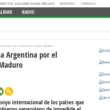
. DIRECTOR: GUILLERMO KOHAN. AÑO:2019
NOSOTROS
CONTACTO
ALIDAD
RADIO
gentina por el comunicado contra Maduro
la Argentina por el
 Maduro
poyo internacional de los países que
Gobierno venezolano de impedirle el