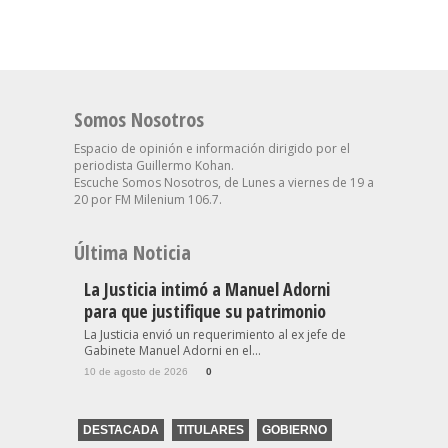
Somos Nosotros
Espacio de opinión e información dirigido por el
periodista Guillermo Kohan.
Escuche Somos Nosotros, de Lunes a viernes de 19 a
20 por FM Milenium 106.7.
Última Noticia
La Justicia intimó a Manuel Adorni
para que justifique su patrimonio
La Justicia envió un requerimiento al ex jefe de
Gabinete Manuel Adorni en el...
10 de agosto de 2026
0
DESTACADA
TITULARES
GOBIERNO