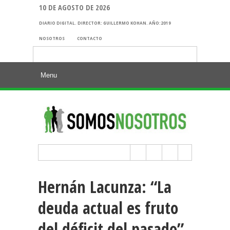
10 DE AGOSTO DE 2026
DIARIO DIGITAL. DIRECTOR: GUILLERMO KOHAN. AÑO:2019
NOSOTROS
CONTACTO
Buscar:
Hernán Lacunza: “La
deuda actual es fruto
del déficit del pasado”