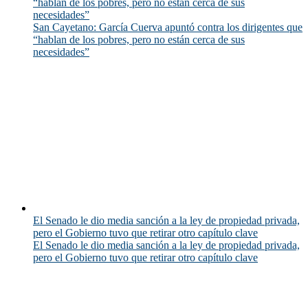
“hablan de los pobres, pero no están cerca de sus
necesidades”
San Cayetano: García Cuerva apuntó contra los dirigentes que
“hablan de los pobres, pero no están cerca de sus
necesidades”
El Senado le dio media sanción a la ley de propiedad privada,
pero el Gobierno tuvo que retirar otro capítulo clave
El Senado le dio media sanción a la ley de propiedad privada,
pero el Gobierno tuvo que retirar otro capítulo clave