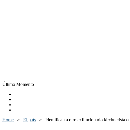
Último Momento
Home
>
El país
>
Identifican a otro exfuncionario kirchnerista 