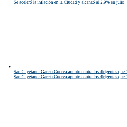
Se aceleró la inflación en la Ciudad y alcanzó al 2,9% en julio
San Cayetano: García Cuerva apuntó contra los dirigentes que “
San Cayetano: García Cuerva apuntó contra los dirigentes que “