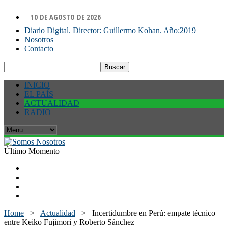
10 DE AGOSTO DE 2026
Diario Digital. Director: Guillermo Kohan. Año:2019
Nosotros
Contacto
Buscar:
INICIO
EL PAÍS
ACTUALIDAD
RADIO
Último Momento
Home
>
Actualidad
>
Incertidumbre en Perú: empate técnico
entre Keiko Fujimori y Roberto Sánchez