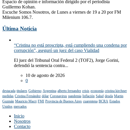
Espacio de opinión e información dirigido por el periodista
Guillermo Kohan.
Escuche Somos Nosotros, de Lunes a viernes de 19 a 20 por FM
Milenium 106.7.
Última Noticia
“Cristina no está proscripta, está cumpliendo una condena por
corrupción”, aseguró un juez del caso Vialidad
El juez del Tribunal Oral Federal 2 (TOF2), Jorge Gorini,
defendió la sentencia contra...
10 de agosto de 2026
0
destacada
titulares
Gobierno
Argentina
alberto fernandez
crisis
economía
cristina kirchner
medidas
Cristina Fernández
dólar
Coronavirus
pandemia
Inflación
Salud
deuda
Martin
Guzmán
Mauricio Macri
FMI
Provincia de Buenos Aires
cuarentena
BCRA
Estados
Unidos
mercados
Inicio
Nosotros
Contacto