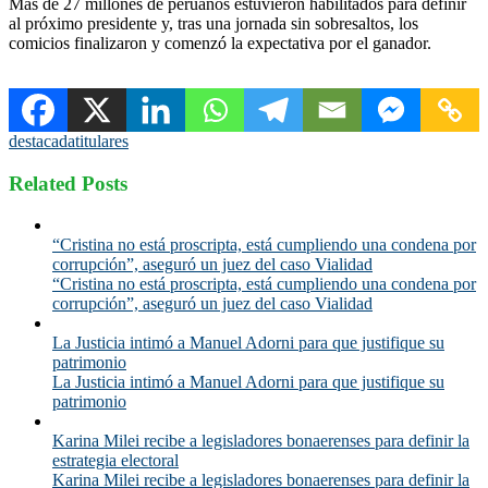
Más de 27 millones de peruanos estuvieron habilitados para definir
al próximo presidente y, tras una jornada sin sobresaltos, los
comicios finalizaron y comenzó la expectativa por el ganador.
destacada
titulares
Related Posts
“Cristina no está proscripta, está cumpliendo una condena por
corrupción”, aseguró un juez del caso Vialidad
“Cristina no está proscripta, está cumpliendo una condena por
corrupción”, aseguró un juez del caso Vialidad
La Justicia intimó a Manuel Adorni para que justifique su
patrimonio
La Justicia intimó a Manuel Adorni para que justifique su
patrimonio
Karina Milei recibe a legisladores bonaerenses para definir la
estrategia electoral
Karina Milei recibe a legisladores bonaerenses para definir la