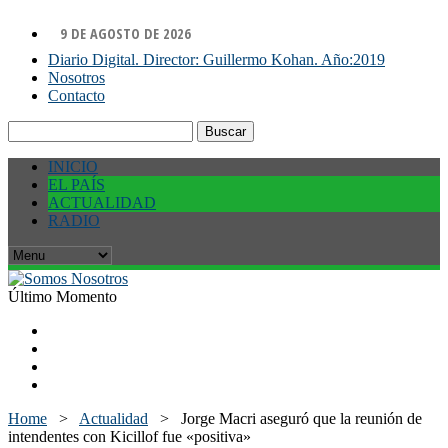
9 DE AGOSTO DE 2026
Diario Digital. Director: Guillermo Kohan. Año:2019
Nosotros
Contacto
Buscar:
INICIO
EL PAÍS
ACTUALIDAD
RADIO
Último Momento
Home
>
Actualidad
>
Jorge Macri aseguró que la reunión de
intendentes con Kicillof fue «positiva»