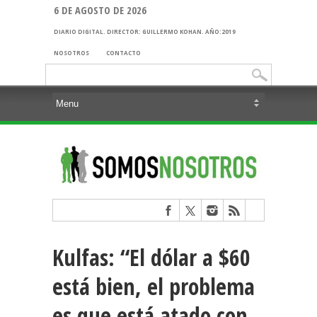
6 DE AGOSTO DE 2026
DIARIO DIGITAL. DIRECTOR: GUILLERMO KOHAN. AÑO:2019
NOSOTROS
CONTACTO
Buscar:
Kulfas: “El dólar a $60
está bien, el problema
es que está atado con