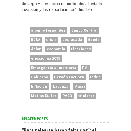
de largo y beneficios de corto, desalienta la
inversión y las exportaciones”, finalizó.
alberto fernandez
Banco Central
BCRA
crisis
destacada
deuda
dólar
economía
Elecciones
elecciones 2019
Emergencia alimentaria
FMI
Gobierno
Hernán Lacunza
Indec
Inflación
Lacunza
Macri
Matías Kulfas
PASO
titulares
RELATED POSTS
“Para pelearse hacen falta dos”: el