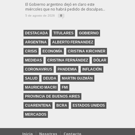
El Gobierno argentino dejó en claro este
miércoles que no habrá pedido de disculpas...
5 de agosto de 2026
0
DESTACADA
TITULARES
GOBIERNO
ARGENTINA
ALBERTO FERNANDEZ
CRISIS
ECONOMÍA
CRISTINA KIRCHNER
MEDIDAS
CRISTINA FERNÁNDEZ
DÓLAR
CORONAVIRUS
PANDEMIA
INFLACIÓN
SALUD
DEUDA
MARTIN GUZMÁN
MAURICIO MACRI
FMI
PROVINCIA DE BUENOS AIRES
CUARENTENA
BCRA
ESTADOS UNIDOS
MERCADOS
Inicio
Nosotros
Contacto