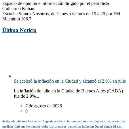
Espacio de opinión e información dirigido por el periodista
Guillermo Kohan.
Escuche Somos Nosotros, de Lunes a viernes de 19 a 20 por FM
Milenium 106.7.
Última Noticia
Se aceleró la inflación en la Ciudad y alcanzó al 2,9% en julio
La inflación de julio en la Ciudad de Buenos Aires (CABA)
fue de 2,9%...
7 de agosto de 2026
0
destacada
titulares
Gobierno
Argentina
alberto fernandez
crisis
economía
cristina kirchner
medidas
Cristina Fernández
dólar
Coronavirus
pandemia
Inflación
Salud
deuda
Martin