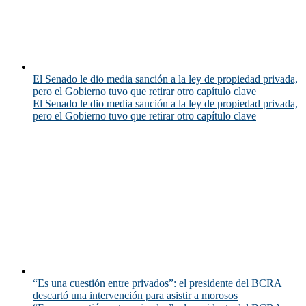
El Senado le dio media sanción a la ley de propiedad privada,
pero el Gobierno tuvo que retirar otro capítulo clave
El Senado le dio media sanción a la ley de propiedad privada,
pero el Gobierno tuvo que retirar otro capítulo clave
“Es una cuestión entre privados”: el presidente del BCRA
descartó una intervención para asistir a morosos