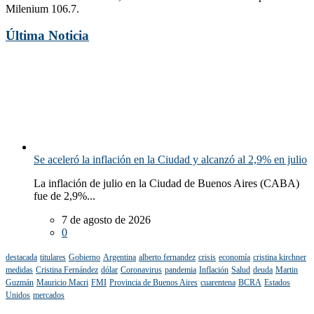
Milenium 106.7.
Última Noticia
Se aceleró la inflación en la Ciudad y alcanzó al 2,9% en julio
La inflación de julio en la Ciudad de Buenos Aires (CABA)
fue de 2,9%...
7 de agosto de 2026
0
destacada
titulares
Gobierno
Argentina
alberto fernandez
crisis
economía
cristina kirchner
medidas
Cristina Fernández
dólar
Coronavirus
pandemia
Inflación
Salud
deuda
Martin
Guzmán
Mauricio Macri
FMI
Provincia de Buenos Aires
cuarentena
BCRA
Estados
Unidos
mercados