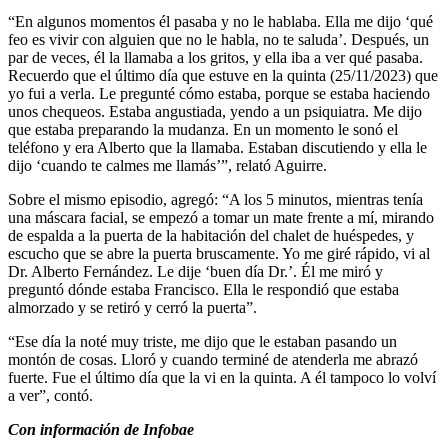
“En algunos momentos él pasaba y no le hablaba. Ella me dijo ‘qué
feo es vivir con alguien que no le habla, no te saluda’. Después, un
par de veces, él la llamaba a los gritos, y ella iba a ver qué pasaba.
Recuerdo que el último día que estuve en la quinta (25/11/2023) que
yo fui a verla. Le pregunté cómo estaba, porque se estaba haciendo
unos chequeos. Estaba angustiada, yendo a un psiquiatra. Me dijo
que estaba preparando la mudanza. En un momento le sonó el
teléfono y era Alberto que la llamaba. Estaban discutiendo y ella le
dijo ‘cuando te calmes me llamás’”, relató Aguirre.
Sobre el mismo episodio, agregó: “A los 5 minutos, mientras tenía
una máscara facial, se empezó a tomar un mate frente a mí, mirando
de espalda a la puerta de la habitación del chalet de huéspedes, y
escucho que se abre la puerta bruscamente. Yo me giré rápido, vi al
Dr. Alberto Fernández. Le dije ‘buen día Dr.’. Él me miró y
preguntó dónde estaba Francisco. Ella le respondió que estaba
almorzado y se retiró y cerró la puerta”.
“Ese día la noté muy triste, me dijo que le estaban pasando un
montón de cosas. Lloró y cuando terminé de atenderla me abrazó
fuerte. Fue el último día que la vi en la quinta. A él tampoco lo volví
a ver”, contó.
Con información de Infobae