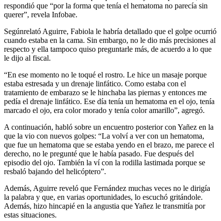
respondió que “por la forma que tenía el hematoma no parecía sin
querer”, revela Infobae.
Segúnrelató Aguirre, Fabiola le habría detallado que el golpe ocurrió
cuando estaba en la cama. Sin embargo, no le dio más precisiones al
respecto y ella tampoco quiso preguntarle más, de acuerdo a lo que
le dijo al fiscal.
“En ese momento no le toqué el rostro. Le hice un masaje porque
estaba estresada y un drenaje linfático. Como estaba con el
tratamiento de embarazo se le hinchaba las piernas y entonces me
pedía el drenaje linfático. Ese día tenía un hematoma en el ojo, tenía
marcado el ojo, era color morado y tenía color amarillo”, agregó.
A continuación, habló sobre un encuentro posterior con Yañez en la
que la vio con nuevos golpes: “La volví a ver con un hematoma,
que fue un hematoma que se estaba yendo en el brazo, me parece el
derecho, no le pregunté que le había pasado. Fue después del
episodio del ojo. También la ví con la rodilla lastimada porque se
resbaló bajando del helicóptero”.
Además, Aguirre reveló que Fernández muchas veces no le dirigía
la palabra y que, en varias oportunidades, lo escuchó gritándole.
Además, hizo hincapié en la angustia que Yañez le transmitía por
estas situaciones.