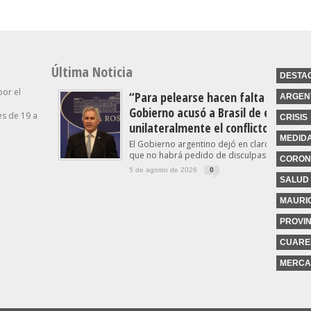
Última Noticia
DESTA
por el
“Para pelearse hacen falta dos”: el
ARGEN
Gobierno acusó a Brasil de escalar
s de 19 a
CRISIS
unilateralmente el conflicto
MEDID
El Gobierno argentino dejó en claro este miér
que no habrá pedido de disculpas...
CORON
5 de agosto de 2026
0
SALUD
MAURIC
PROVIN
CUARE
MERCA