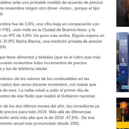
lativo ante una probable medida de acuerdo de precios
te noviembre ningún otro driver -motor-, porque el tipo
l.
viembre fue de 3,6%, una cifra baja en comparación con
 FIEL -solo mide en la Ciudad de Buenos Aires- y la
on un IPC de 3,8%. Un poco más arriba, Elypsis espera un
. El IPC Bahía Blanca, una medición privada de precios
75%.
que tiene alimentos y bebidas (que es el rubro que más
 durante noviembre hubo incrementos de precios
y los de telefonía celular.
iento» de los valores de los combustibles en las
arcados dos veces durante noviembre, con subas que
 de mes. La nafta volvió a subir el primer día de
estos de ese fluido que realizó el Gobierno nacional.
n de los dos últimos meses del año, las consultoras ya
 de precios para todo 2019. Más allá de diferencias
flación será más alta que la de 2018 -47,6%-. De esa
cremento anual más pronunciado desde 1991.