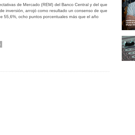
ectativas de Mercado (REM) del Banco Central y del que
 de inversión, arrojó como resultado un consenso de que
 de 55,6%, ocho puntos porcentuales más que el año
n
to De
ncia
Brasil Retira A Su
ucional”:
El Papa León XIV Visitará
Embajador De La
sita Del
La Argentina Del 8 Al 11 De
Argentina: La Dura
Noviembre
Respuesta Del Gobierno