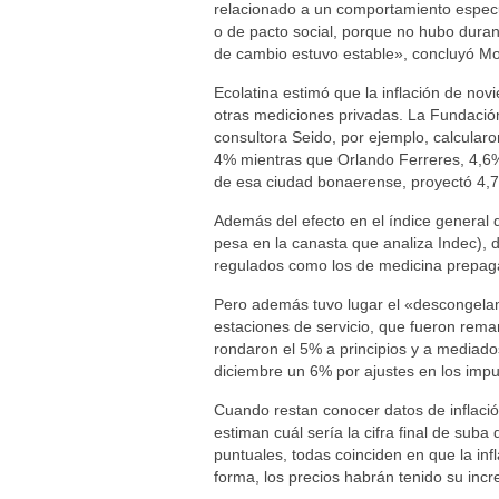
relacionado a un comportamiento especu
o de pacto social, porque no hubo duran
de cambio estuvo estable», concluyó Mol
Ecolatina estimó que la inflación de no
otras mediciones privadas. La Fundación
consultora Seido, por ejemplo, calcular
4% mientras que Orlando Ferreres, 4,6%
de esa ciudad bonaerense, proyectó 4,
Además del efecto en el índice general 
pesa en la canasta que analiza Indec),
regulados como los de medicina prepaga 
Pero además tuvo lugar el «descongelam
estaciones de servicio, que fueron rem
rondaron el 5% a principios y a mediados
diciembre un 6% por ajustes en los impu
Cuando restan conocer datos de inflació
estiman cuál sería la cifra final de suba
puntuales, todas coinciden en que la in
forma, los precios habrán tenido su in