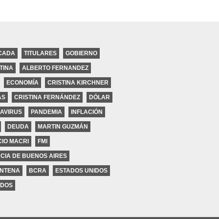
CADA
TITULARES
GOBIERNO
TINA
ALBERTO FERNANDEZ
ECONOMÍA
CRISTINA KIRCHNER
AS
CRISTINA FERNÁNDEZ
DÓLAR
coles
AVIRUS
PANDEMIA
INFLACIÓN
DEUDA
MARTIN GUZMÁN
IO MACRI
FMI
CIA DE BUENOS AIRES
NTENA
BCRA
ESTADOS UNIDOS
DOS