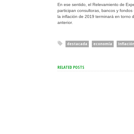
En ese sentido, el Relevamiento de Exp
participan consultoras, bancos y fondos
la inflación de 2019 terminará en torno
anterior.
destacada
economía
Inflació
RELATED POSTS
“Para Pelearse Hacen Falta
“Un Acontecimien
Dos”: El Gobierno Acusó A
Enorme Trascende
Brasil De Escalar
Espiritual E Instit
Unilateralmente El
Milei Celebró La Vi
Conflicto
Papa