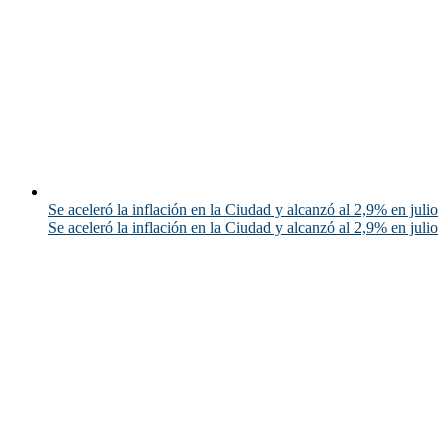
Se aceleró la inflación en la Ciudad y alcanzó al 2,9% en julio
Se aceleró la inflación en la Ciudad y alcanzó al 2,9% en julio