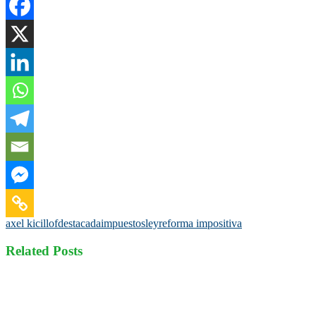
axel kicillof
destacada
impuestos
ley
reforma impositiva
Related Posts