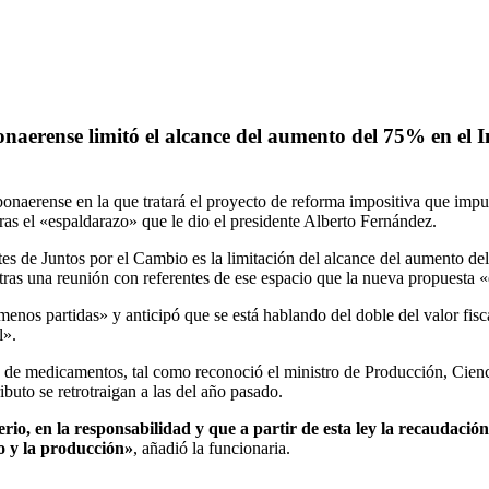
naerense limitó el alcance del aumento del 75% en el I
onaerense en la que tratará el proyecto de reforma impositiva que impul
 tras el «espaldarazo» que le dio el presidente Alberto Fernández.
tes de Juntos por el Cambio es la limitación del alcance del aumento de
ras una reunión con referentes de ese espacio que la nueva propuesta 
enos partidas» y anticipó que se está hablando del doble del valor fisca
l».
ón de medicamentos, tal como reconoció el ministro de Producción, Cie
ibuto se retrotraigan a las del año pasado.
io, en la responsabilidad y que a partir de esta ley la recaudación 
o y la producción»
, añadió la funcionaria.