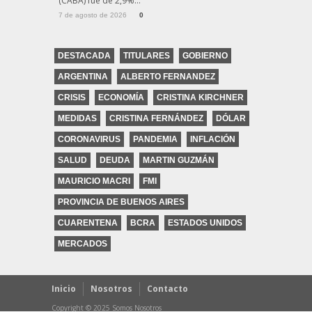
(CABA) fue de 2,9%...
7 de agosto de 2026
0
DESTACADA
TITULARES
GOBIERNO
ARGENTINA
ALBERTO FERNANDEZ
CRISIS
ECONOMÍA
CRISTINA KIRCHNER
MEDIDAS
CRISTINA FERNÁNDEZ
DÓLAR
CORONAVIRUS
PANDEMIA
INFLACIÓN
SALUD
DEUDA
MARTIN GUZMÁN
MAURICIO MACRI
FMI
PROVINCIA DE BUENOS AIRES
CUARENTENA
BCRA
ESTADOS UNIDOS
MERCADOS
Inicio
Nosotros
Contacto
Copyright © 2025 Somos Nosotros