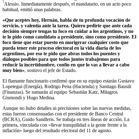
´Alessio. Inmediatamente después, el mandatario, en un acto poco
habitual, emitió unas palabras.
«Que aceptes hoy, Hernán, habla de tu profunda vocación de
servicio, y valentía ante la tarea. Quiero pedirte que ante cada
decisión siempre tengas tu foco en cuidar a los argentinos, y no
te lo pido como candidato a presidente, sino como presidente. El
foco tiene que estar puesto en morigerar cualquier costo que
pueda tener este proceso electoral en la vida diaria de los
argentinos, por eso te pido que abras todos los puentes y
diálogos posibles para que todos juntos trabajemos para
reducir la incertidumbre, confío en que lo vas a llevar a cabo
muy bien»
, sostuvo el jefe de Estado.
El flamante funcionario confirmó que en su equipo estarán Gustavo
Lopetegui (Energía), Rodrigo Pena (Hacienda) y Santiago Bausili
(Finanzas). Se sumarán al equipo Sebastián Katz, Milagros
Gismondi y Hugo Medina.
Aunque no hubo detalles ni precisiones sobre las nuevas medidas,
estas fueron consensuadas con el presidente de Banco Central
(BCRA), Guido Sandleris. Se trabaja en tres líneas de acción. La
primera, vinculada con «llevar tranquilidad a la gente frente a la
inflación» luego del resultado electoral del 11 de agosto.