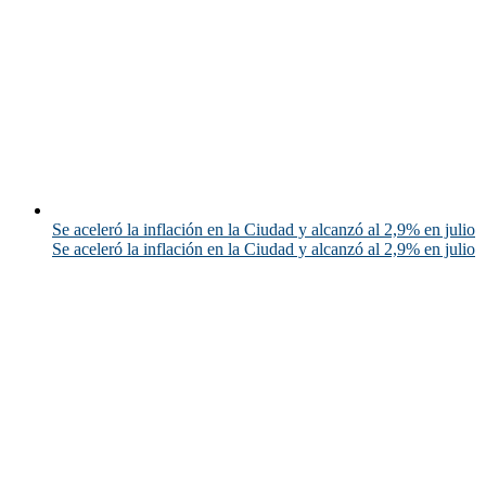
Se aceleró la inflación en la Ciudad y alcanzó al 2,9% en julio
Se aceleró la inflación en la Ciudad y alcanzó al 2,9% en julio