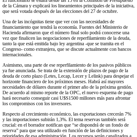
El funcionario se estará desde las 15 en la Comisión de Presupuesto
de la Cámara y explicará los lineamientos principales de la iniciativa,
que será votada después de las elecciones del 27 de octubre.
Una de las incógnitas tiene que ver con las necesidades de
financiamiento que tendrá la economía. Fuentes del Ministerio de
Hacienda afirmaron que el número final solo podrá conocerse una
vez que finalicen las negociaciones de reperfilamiento de la deuda,
tanto la que está emitida bajo ley argentina -que se tramita en el
Congreso- como extranjera, que se discute actualmente con bancos
internacionales.
Asimismo, una parte de ese reperfilamiento de los pasivos públicos
ya fue anunciada. Se trata de la extensión de plazos de pago de la
deuda de corto plazo (Letes, Lecap, Lecer y Lelink) para despejar el
horizonte financiero de los próximos meses. Habrá así mayores
necesidades de dólares durante el primer año de la próxima gestión.
De acuerdo al mismo reporte de la OPC, el nuevo esquema de pago
hará necesario conseguir casi U$S1500 millones más para afrontar
los compromisos con los inversores.
Respecto al crecimiento económico, las exportaciones crecerán 7%
y las importaciones subirán 1,3%. El tema reservas también será
crucial: en el borrador notifican que “se dispondrá de un fondo de
reserva” para que sea utilizado en función de las definiciones y
prioridades de esa administración. Los recursos serán canalizados a