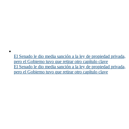
El Senado le dio media sanción a la ley de propiedad privada,
pero el Gobierno tuvo que retirar otro capítulo clave
El Senado le dio media sanción a la ley de propiedad privada,
pero el Gobierno tuvo que retirar otro capítulo clave