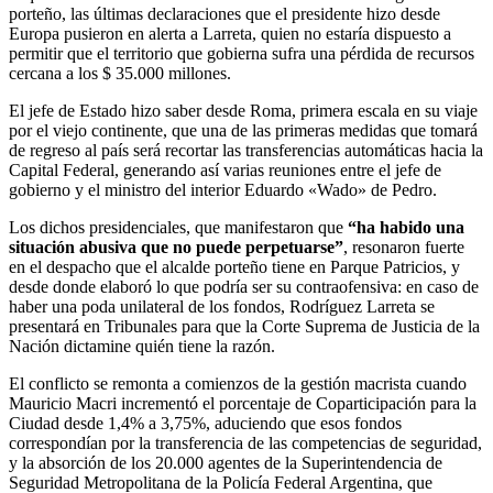
porteño, las últimas declaraciones que el presidente hizo desde
Europa pusieron en alerta a Larreta, quien no estaría dispuesto a
permitir que el territorio que gobierna sufra una pérdida de recursos
cercana a los $ 35.000 millones.
El jefe de Estado hizo saber desde Roma, primera escala en su viaje
por el viejo continente, que una de las primeras medidas que tomará
de regreso al país será recortar las transferencias automáticas hacia la
Capital Federal, generando así varias reuniones entre el jefe de
gobierno y el ministro del interior Eduardo «Wado» de Pedro.
Los dichos presidenciales, que manifestaron que
“ha habido una
situación abusiva que no puede perpetuarse”
, resonaron fuerte
en el despacho que el alcalde porteño tiene en Parque Patricios, y
desde donde elaboró lo que podría ser su contraofensiva: en caso de
haber una poda unilateral de los fondos, Rodríguez Larreta se
presentará en Tribunales para que la Corte Suprema de Justicia de la
Nación dictamine quién tiene la razón.
El conflicto se remonta a comienzos de la gestión macrista cuando
Mauricio Macri incrementó el porcentaje de Coparticipación para la
Ciudad desde 1,4% a 3,75%, aduciendo que esos fondos
correspondían por la transferencia de las competencias de seguridad,
y la absorción de los 20.000 agentes de la Superintendencia de
Seguridad Metropolitana de la Policía Federal Argentina, que