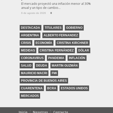
El mercado proyectó una inflación menor al 30%
anual y un tipo de cambio...
6 de agosto de 2026
0
DESTACADA
TITULARES
GOBIERNO
ARGENTINA
ALBERTO FERNANDEZ
CRISIS
ECONOMÍA
CRISTINA KIRCHNER
MEDIDAS
CRISTINA FERNÁNDEZ
DÓLAR
CORONAVIRUS
PANDEMIA
INFLACIÓN
SALUD
DEUDA
MARTIN GUZMÁN
MAURICIO MACRI
FMI
PROVINCIA DE BUENOS AIRES
CUARENTENA
BCRA
ESTADOS UNIDOS
MERCADOS
Inicio
Nosotros
Contacto