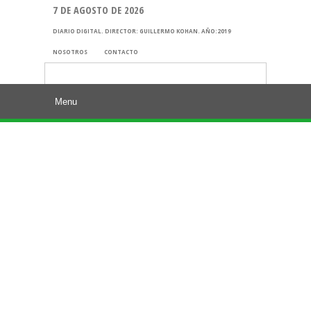
7 DE AGOSTO DE 2026
DIARIO DIGITAL. DIRECTOR: GUILLERMO KOHAN. AÑO:2019
NOSOTROS
CONTACTO
Buscar: