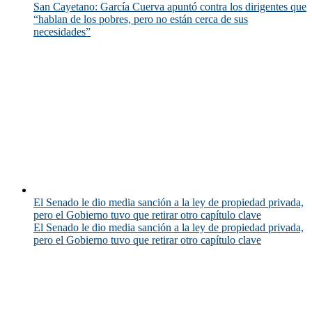
San Cayetano: García Cuerva apuntó contra los dirigentes que
“hablan de los pobres, pero no están cerca de sus
necesidades”
El Senado le dio media sanción a la ley de propiedad privada,
pero el Gobierno tuvo que retirar otro capítulo clave
El Senado le dio media sanción a la ley de propiedad privada,
pero el Gobierno tuvo que retirar otro capítulo clave