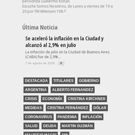
periodista Guillermo Kohan.
Escuche Somos Nosotros, de Lunes a viernes de 19 a
20 por FM Milenium 106.7.
Última Noticia
Se aceleró la inflación en la Ciudad y
alcanzó al 2,9% en julio
La inflación de julio en la Ciudad de Buenos Aires
(CABA) fue de 2,9%...
7 de agosto de 2026
0
DESTACADA
TITULARES
GOBIERNO
ARGENTINA
ALBERTO FERNANDEZ
CRISIS
ECONOMÍA
CRISTINA KIRCHNER
MEDIDAS
CRISTINA FERNÁNDEZ
DÓLAR
CORONAVIRUS
PANDEMIA
INFLACIÓN
SALUD
DEUDA
MARTIN GUZMÁN