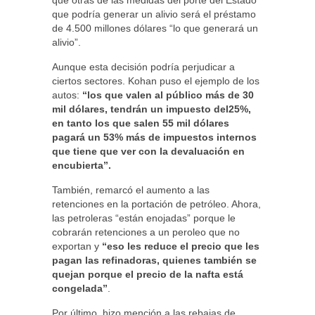
que otras de las medidas del porte del Estado
que podría generar un alivio será el préstamo
de 4.500 millones dólares “lo que generará un
alivio”.
Aunque esta decisión podría perjudicar a
ciertos sectores. Kohan puso el ejemplo de los
autos:
“los que valen al público más de 30
mil dólares, tendrán un impuesto del25%,
en tanto los que salen 55 mil dólares
pagará un 53% más de impuestos internos
que tiene que ver con la devaluación en
encubierta”.
También, remarcó el aumento a las
retenciones en la portación de petróleo. Ahora,
las petroleras “están enojadas” porque le
cobrarán retenciones a un peroleo que no
exportan y
“eso les reduce el precio que les
pagan las refinadoras, quienes también se
quejan porque el precio de la nafta está
congelada”
.
Por último, hizo mención a las rebajas de