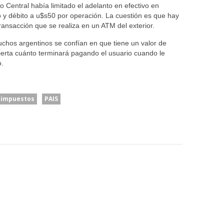
 Central había limitado el adelanto en efectivo en
o y débito a u$s50 por operación. La cuestión es que hay
ansacción que se realiza en un ATM del exterior.
uchos argentinos se confían en que tiene un valor de
cierta cuánto terminará pagando el usuario cuando le
o.
impuestos
PAIS
cía
El Senado Le Dio Media
ntra Los
Sanción A La Ley De
“Es Una Cuestión Entre
hablan
Propiedad Privada, Pero El
Privados”: El Presidente
ro No
Gobierno Tuvo Que
Del BCRA Descartó Una
s
Retirar Otro Capítulo
Intervención Para Asistir A