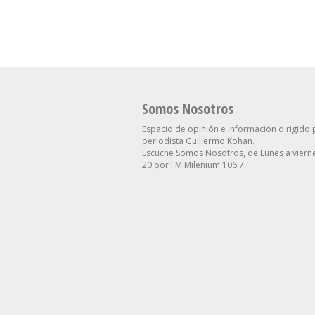
2,9% En Julio
Necesidades”
Somos Nosotros
Espacio de opinión e información dirigido 
periodista Guillermo Kohan.
Escuche Somos Nosotros, de Lunes a vierne
20 por FM Milenium 106.7.