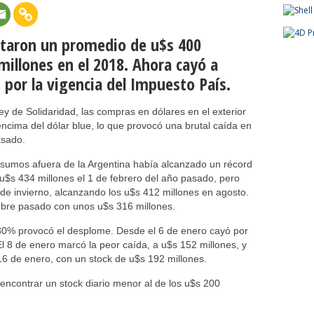
staron un promedio de u$s 400
millones en el 2018. Ahora cayó a
por la vigencia del Impuesto País.
y de Solidaridad, las compras en dólares en el exterior
encima del dólar blue, lo que provocó una brutal caída en
asado.
onsumos afuera de la Argentina había alcanzado un récord
 u$s 434 millones el 1 de febrero del año pasado, pero
 de invierno, alcanzando los u$s 412 millones en agosto.
mbre pasado con unos u$s 316 millones.
30% provocó el desplome. Desde el 6 de enero cayó por
El 8 de enero marcó la peor caída, a u$s 152 millones, y
 16 de enero, con un stock de u$s 192 millones.
ncontrar un stock diario menor al de los u$s 200