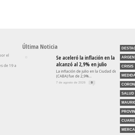
Clave
Morosos
Última Noticia
DESTA
por el
Se aceleró la inflación en la Ciudad y
ARGEN
alcanzó al 2,9% en julio
s de 19 a
CRISIS
La inflación de julio en la Ciudad de Buenos A
MEDID
(CABA) fue de 2,9%...
7 de agosto de 2026
0
CORON
SALUD
MAURIC
PROVIN
CUARE
MERCA