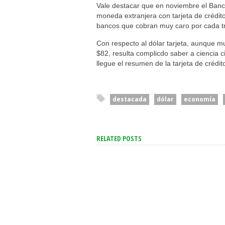
Vale destacar que en noviembre el Banco
moneda extranjera con tarjeta de crédit
bancos que cobran muy caro por cada tr
Con respecto al dólar tarjeta, aunque m
$82, resulta complicdo saber a ciencia 
llegue el resumen de la tarjeta de crédit
destacada
dólar
economía
RELATED POSTS
San Cayetano: Gar
Cuerva Apuntó Co
Dirigentes Que “
Se Aceleró La Inflación En
De Los Pobres, Pe
La Ciudad Y Alcanzó Al
Están Cerca De Su