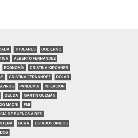
CADA
TITULARES
GOBIERNO
TINA
ALBERTO FERNANDEZ
ECONOMÍA
CRISTINA KIRCHNER
ires
AS
CRISTINA FERNÁNDEZ
DÓLAR
AVIRUS
PANDEMIA
INFLACIÓN
DEUDA
MARTIN GUZMÁN
IO MACRI
FMI
CIA DE BUENOS AIRES
NTENA
BCRA
ESTADOS UNIDOS
DOS