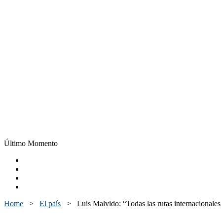
Último Momento
Home
>
El país
>
Luis Malvido: “Todas las rutas internacionale