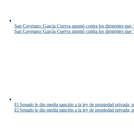
San Cayetano: García Cuerva apuntó contra los dirigentes que “
San Cayetano: García Cuerva apuntó contra los dirigentes que “
El Senado le dio media sanción a la ley de propiedad privada, p
El Senado le dio media sanción a la ley de propiedad privada, p