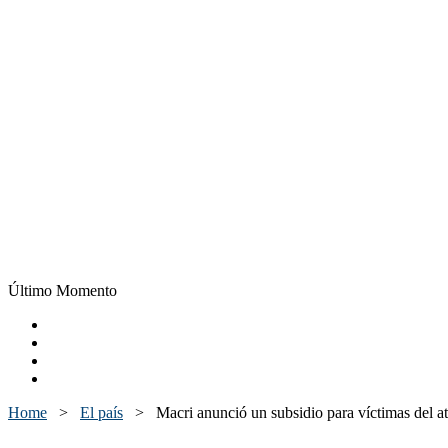
Último Momento
Home
>
El país
>
Macri anunció un subsidio para víctimas del