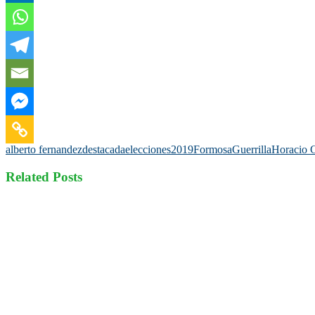
alberto fernandez
destacada
elecciones2019
Formosa
Guerrilla
Horacio 
Related Posts